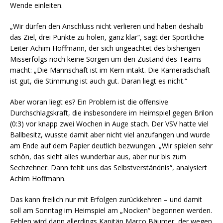
Wende einleiten.
„Wir dürfen den Anschluss nicht verlieren und haben deshalb
das Ziel, drei Punkte zu holen, ganz klar“, sagt der Sportliche
Leiter Achim Hoffmann, der sich ungeachtet des bisherigen
Misserfolgs noch keine Sorgen um den Zustand des Teams
macht: „Die Mannschaft ist im Kern intakt. Die Kameradschaft
ist gut, die Stimmung ist auch gut. Daran liegt es nicht.“
Aber woran liegt es? Ein Problem ist die offensive
Durchschlagskraft, die insbesondere im Heimspiel gegen Brilon
(0:3) vor knapp zwei Wochen in Auge stach. Der VSV hatte viel
Ballbesitz, wusste damit aber nicht viel anzufangen und wurde
am Ende auf dem Papier deutlich bezwungen. „Wir spielen sehr
schön, das sieht alles wunderbar aus, aber nur bis zum
Sechzehner. Dann fehlt uns das Selbstverständnis“, analysiert
Achim Hoffmann.
Das kann freilich nur mit Erfolgen zurückkehren – und damit
soll am Sonntag im Heimspiel am „Nocken“ begonnen werden.
Fehlen wird dann allerdings Kapitän Marco Bäumer, der wegen