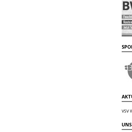
SPO
AKTU
VSV 
UNS