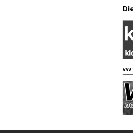
Di
VSV