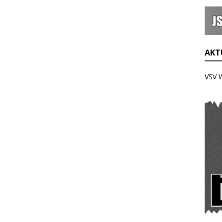
AKTU
VSV 