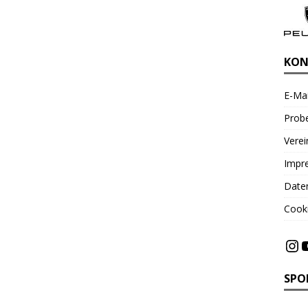
KON
E-Mai
Probe
Vere
Impr
Date
Cooki
SPO