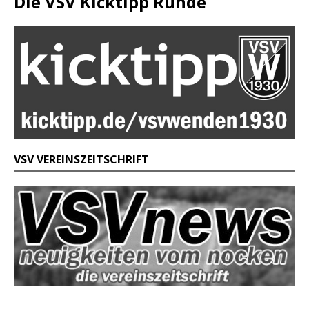
Die VSV Kicktipp Runde
VSV VEREINSZEITSCHRIFT