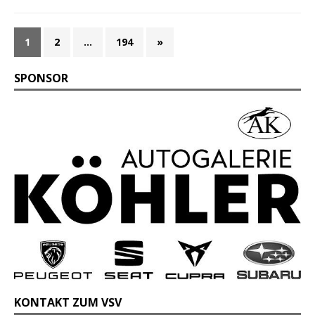
1
2
…
194
»
SPONSOR
KONTAKT ZUM VSV