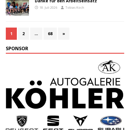
Danke für den Arbeitseinsatz
18. Juli 2026
Tobias Koch
1
2
…
68
»
SPONSOR