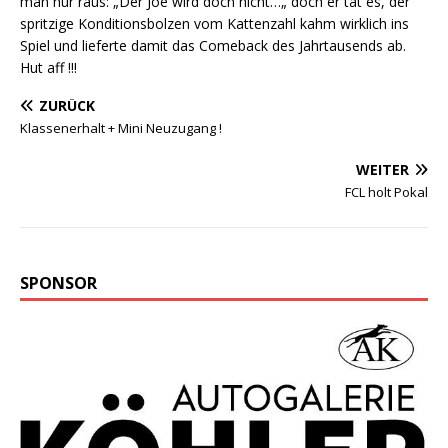
man nur raus: „Der Joe wird doch nicht…„ doch er tat es, der
spritzige Konditionsbolzen vom Kattenzahl kahm wirklich ins
Spiel und lieferte damit das Comeback des Jahrtausends ab.
Hut aff !!!
ZURÜCK
Klassenerhalt + Mini Neuzugang !
WEITER
FCL holt Pokal
SPONSOR