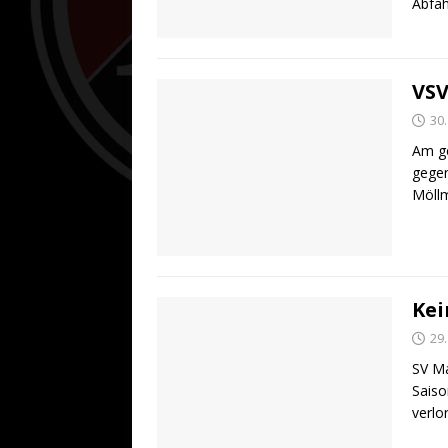
Abfah
VSV
30
Am ge
gegen
Möllm
Kei
29
SV Ma
Saiso
verlo