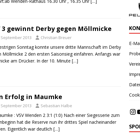
rt:ab Wenden-Rathaus 16.30 Uhr , 16.35 Uhr
[…]
 3 gewinnt Derby gegen Möllmicke
KON
. September 2013
Christian Breuer
E-Mai
strigen Sonntag konnte unsere dritte Mannschaft im Derby
Probe
 Möllmicke 2 den ersten Saisonsieg einfahren. Anfangs war
icke am Drücker. In der 10. Minute
[…]
Vere
Impr
Date
Cooki
n Erfolg in Maumke
. September 2013
Sebastian Halbe
umke : VSV Wenden 2 3:1 (1:0) Nach einer Siegesserie zum
nbeginn hat die Reserve nun ihr drittes Spiel nacheinander
SPO
ren. Eigentlich war deutlich
[…]