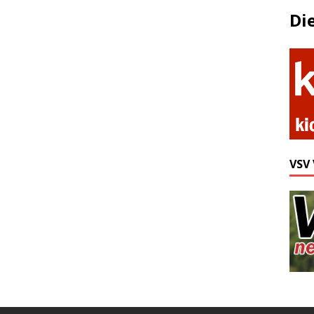
Di
VSV