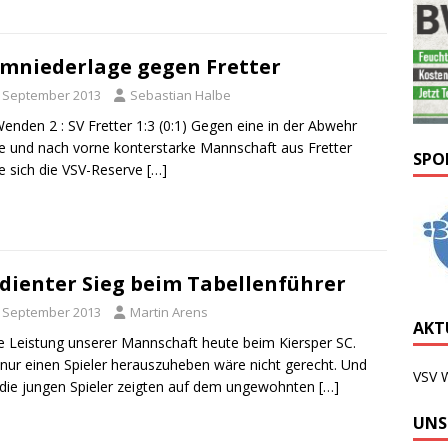
mniederlage gegen Fretter
. September 2013
Sebastian Halbe
enden 2 : SV Fretter 1:3 (0:1) Gegen eine in der Abwehr
le und nach vorne konterstarke Mannschaft aus Fretter
SPO
 sich die VSV-Reserve
[…]
dienter Sieg beim Tabellenführer
. September 2013
Martin Arens
AKTU
e Leistung unserer Mannschaft heute beim Kiersper SC.
nur einen Spieler herauszuheben wäre nicht gerecht. Und
VSV 
die jungen Spieler zeigten auf dem ungewohnten
[…]
UNS