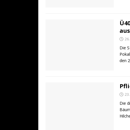
Ü40
aus
26
Die S
Pokal
den 2
Pfl
23
Die d
Bäumg
Hilch