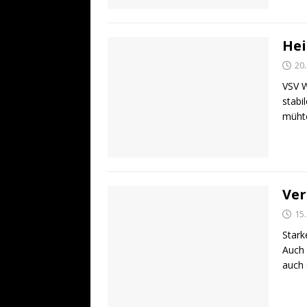
Hei
20
VSV W
stabi
mühte
Ver
15
Stark
Auch 
auch 