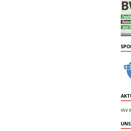
SPO
AKTU
VSV 
UNS