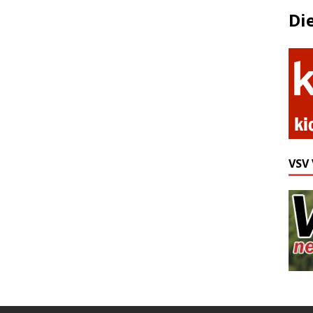
Di
VSV