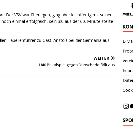
t. Der VSV war überlegen, ging aber leichtfertig mit seinen
noch einmal erfolgreich, sein 3:0 aus der 60. Minute stellte
KON
len Tabellenführer zu Gast. Anstoß bei der Germania aus
E-Mai
Probe
WEITER
Vere
Ü40 Pokalspiel gegen Dünschede fällt aus
Impr
Date
Cooki
SPO