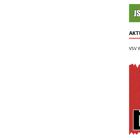
AKTU
VSV 