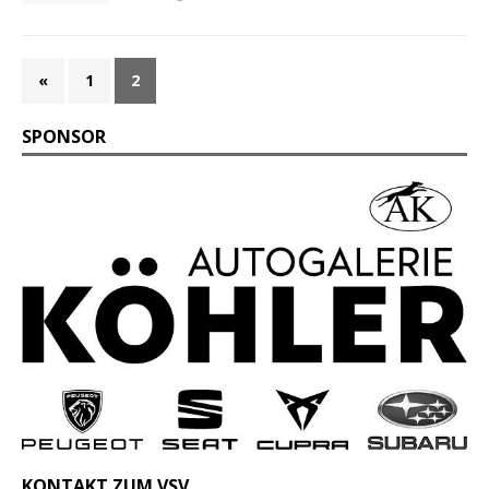
«
1
2
SPONSOR
KONTAKT ZUM VSV