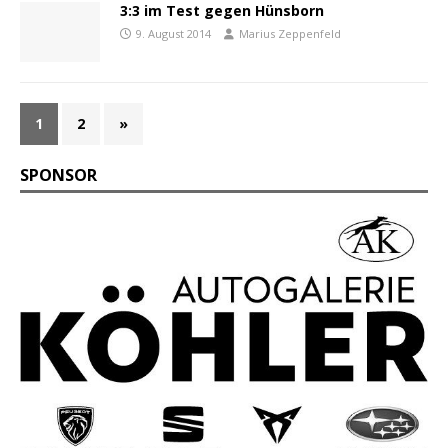
3:3 im Test gegen Hünsborn
9. August 2014
Marius Zeppenfeld
1
2
»
SPONSOR