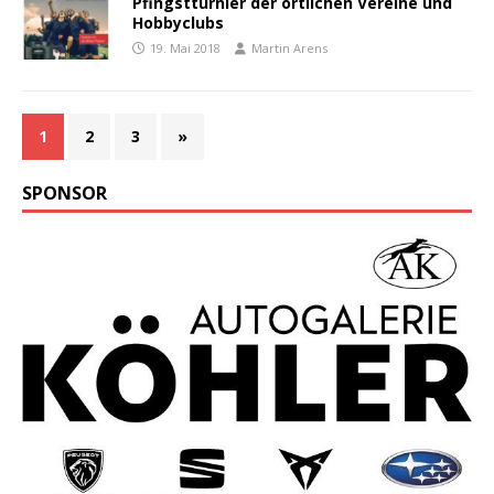
Pfingstturnier der örtlichen Vereine und
Hobbyclubs
19. Mai 2018
Martin Arens
1
2
3
»
SPONSOR