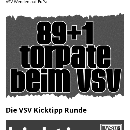
VSV Wenden auf FuPa
Die VSV Kicktipp Runde