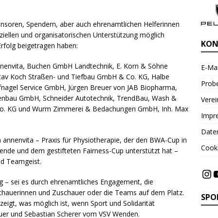
onsoren, Spendern, aber auch ehrenamtlichen Helferinnen
nziellen und organisatorischen Unterstützung möglich
KON
folg beigetragen haben:
annenvita, Buchen GmbH Landtechnik, E. Korn & Söhne
E-Mai
tav Koch Straßen- und Tiefbau GmbH & Co. KG, Halbe
Probe
nagel Service GmbH, Jürgen Breuer von JAB Biopharma,
ßenbau GmbH, Schneider Autotechnik, TrendBau, Wash &
Vere
 Co. KG und Wurm Zimmerei & Bedachungen GmbH, Inh. Max
Impr
Date
n annenvita – Praxis für Physiotherapie, der den BWA-Cup in
Cooki
pende und dem gestifteten Fairness-Cup unterstützt hat –
nd Teamgeist.
ng – sei es durch ehrenamtliches Engagement, die
chauerinnen und Zuschauer oder die Teams auf dem Platz.
SPO
zeigt, was möglich ist, wenn Sport und Solidarität
er und Sebastian Scherer vom VSV Wenden.