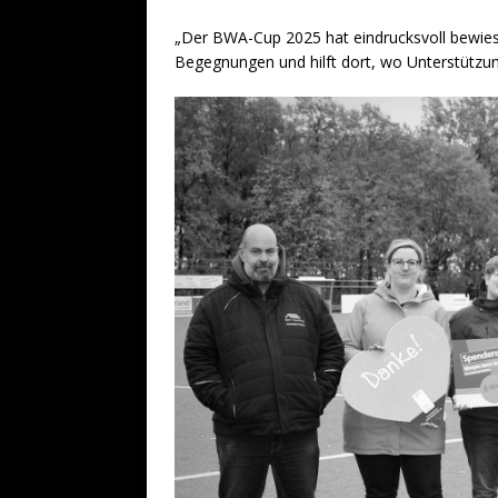
„Der BWA-Cup 2025 hat eindrucksvoll bewies
Begegnungen und hilft dort, wo Unterstützun