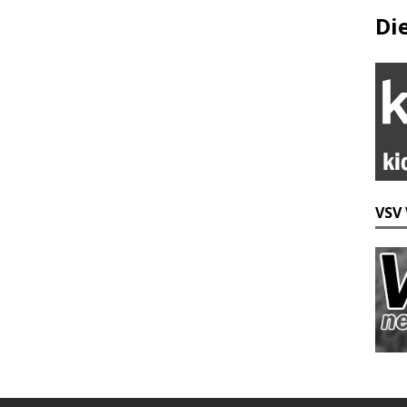
Di
VSV