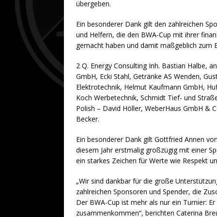
übergeben.
Ein besonderer Dank gilt den zahlreichen Sp
und Helfern, die den BWA-Cup mit ihrer fina
gemacht haben und damit maßgeblich zum Er
2 Q. Energy Consulting Inh. Bastian Halbe, 
GmbH, Ecki Stahl, Getränke AS Wenden, Gus
Elektrotechnik, Helmut Kaufmann GmbH, Huf
Koch Werbetechnik, Schmidt Tief- und Stra
Polish – David Höller, WeberHaus GmbH &
Becker.
Ein besonderer Dank gilt Gottfried Annen vo
diesem Jahr erstmalig großzügig mit einer S
ein starkes Zeichen für Werte wie Respekt u
„Wir sind dankbar für die große Unterstützu
zahlreichen Sponsoren und Spender, die Zus
Der BWA-Cup ist mehr als nur ein Turnier: Er 
zusammenkommen“, berichten Caterina Breu