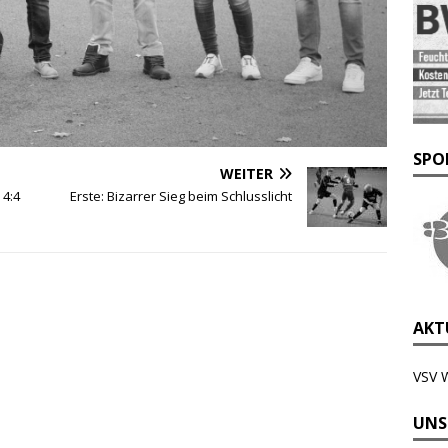
SPO
WEITER
 4:4
Erste: Bizarrer Sieg beim Schlusslicht
AKTU
VSV 
UNS