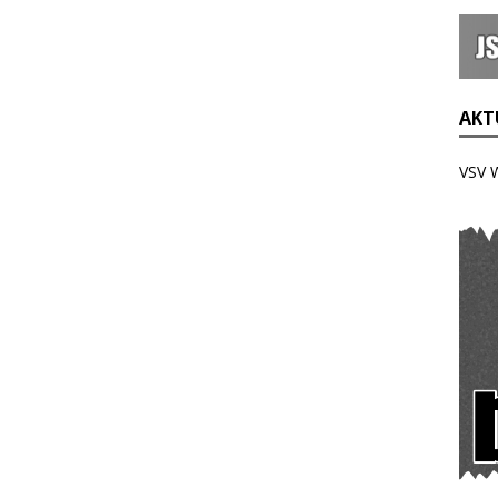
AKTU
VSV 