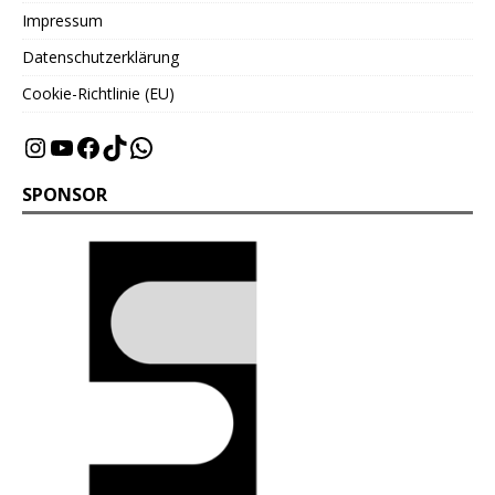
Impressum
Datenschutzerklärung
Cookie-Richtlinie (EU)
SPONSOR