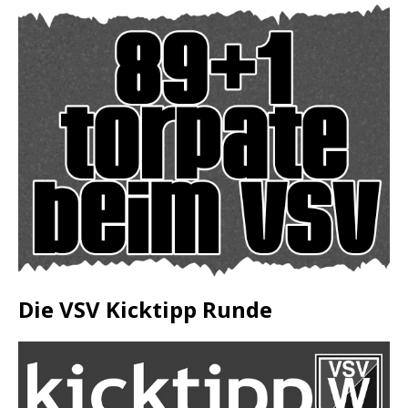
Die VSV Kicktipp Runde