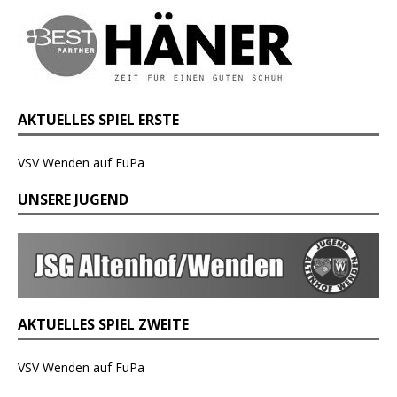
AKTUELLES SPIEL ERSTE
VSV Wenden auf FuPa
UNSERE JUGEND
AKTUELLES SPIEL ZWEITE
VSV Wenden auf FuPa