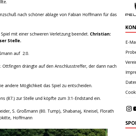
lte.
stanzschuß nach schöner ablage von Fabian Hoffmann für das
KON
 Spiel mit einer schweren Verletzung beendet.
Christian:
er Stelle.
E-Mai
Probe
oßmann auf 2:0.
Vere
r. Ottfingen drängte auf den Anschlusstreffer, der dann nach
Impr
Date
ie andere Möglichkeit das Spiel zu entscheiden.
Cooki
 (87.) zur Stelle und köpfte zum 3:1-Endstand ein.
eider, S. Großmann (80. Tump), Shabanaj, Kneisel, Florath
Rokitte, Hoffmann
SPO