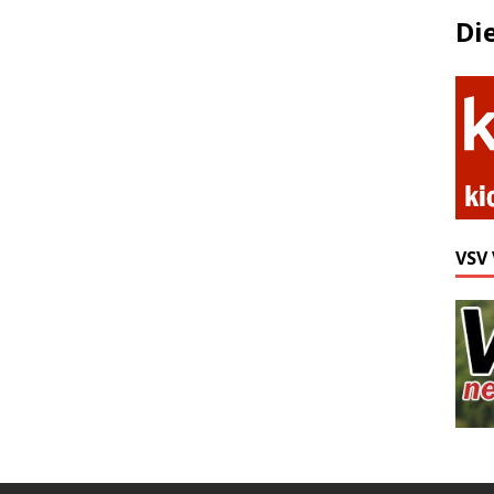
Di
VSV