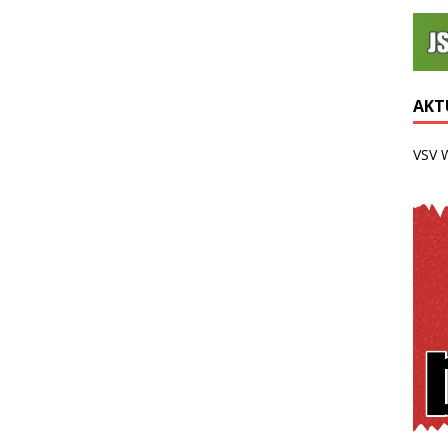
AKTU
VSV 