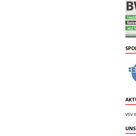
SPO
AKTU
VSV 
UNS