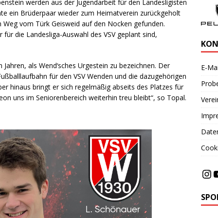
enstein werden aus der Jugendarbeit für den Landesligisten
te ein Brüderpaar wieder zum Heimatverein zurückgeholt
n Weg vom Türk Geisweid auf den Nocken gefunden.
 für die Landesliga-Auswahl des VSV geplant sind,
KON
en Jahren, als Wend‘sches Urgestein zu bezeichnen. Der
E-Mai
 Fußballlaufbahn für den VSV Wenden und die dazugehörigen
Probe
ber hinaus bringt er sich regelmäßig abseits des Platzes für
eon uns im Seniorenbereich weiterhin treu bleibt“, so Topal.
Vere
Impr
Date
Cooki
SPO