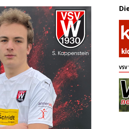
Di
VSV