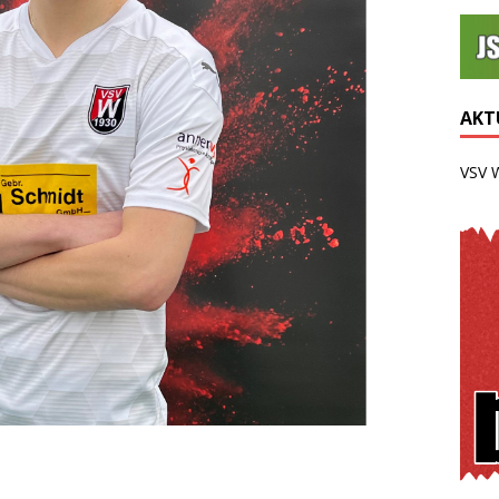
AKTU
VSV 