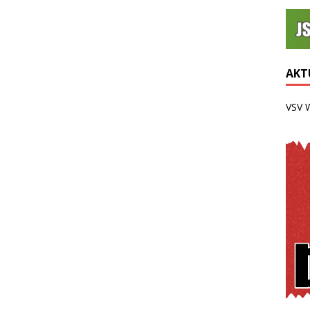
AKTU
VSV 