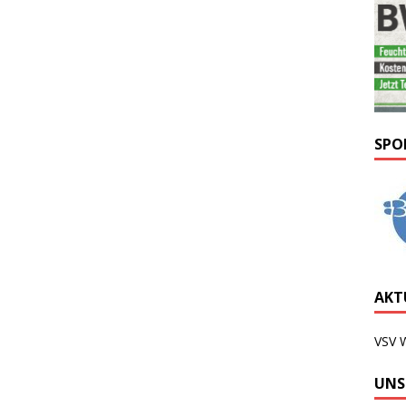
SPO
AKTU
VSV 
UNS