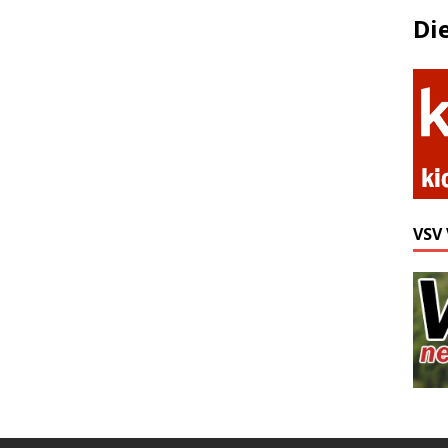
Di
VSV