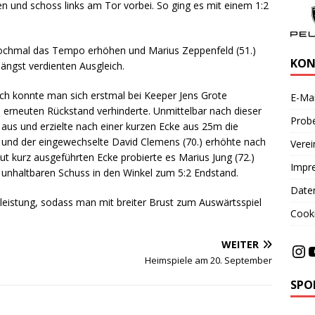
 und schoss links am Tor vorbei. So ging es mit einem 1:2
nochmal das Tempo erhöhen und Marius Zeppenfeld (51.)
KON
ängst verdienten Ausgleich.
och konnte man sich erstmal bei Keeper Jens Grote
E-Mai
n erneuten Rückstand verhinderte. Unmittelbar nach dieser
Probe
aus und erzielte nach einer kurzen Ecke aus 25m die
und der eingewechselte David Clemens (70.) erhöhte nach
Vere
ut kurz ausgeführten Ecke probierte es Marius Jung (72.)
Impr
 unhaltbaren Schuss in den Winkel zum 5:2 Endstand.
Date
eistung, sodass man mit breiter Brust zum Auswärtsspiel
Cooki
WEITER
Heimspiele am 20. September
SPO