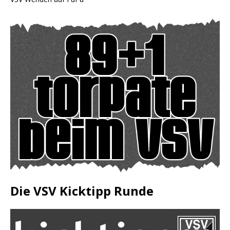
Die VSV Kicktipp Runde