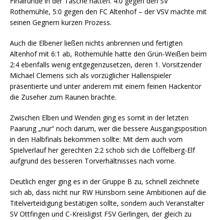
Finalrunde in der Tasche hatten. 4:0 gegen den SV
Rothemühle, 5:0 gegen den FC Altenhof – der VSV machte mit
seinen Gegnern kurzen Prozess.
Auch die Elbener ließen nichts anbrennen und fertigten
Altenhof mit 6:1 ab, Rothemühle hatte den Grün-Weißen beim
2:4 ebenfalls wenig entgegenzusetzen, deren 1. Vorsitzender
Michael Clemens sich als vorzüglicher Hallenspieler
präsentierte und unter anderem mit einem feinen Hackentor
die Zuseher zum Raunen brachte.
Zwischen Elben und Wenden ging es somit in der letzten
Paarung „nur“ noch darum, wer die bessere Ausgangsposition
in den Halbfinals bekommen sollte: Mit dem auch vom
Spielverlauf her gerechten 2:2 schob sich die Löffelberg-Elf
aufgrund des besseren Torverhältnisses nach vorne.
Deutlich enger ging es in der Gruppe B zu, schnell zeichnete
sich ab, dass nicht nur RW Hünsborn seine Ambitionen auf die
Titelverteidigung bestätigen sollte, sondern auch Veranstalter
SV Ottfingen und C-Kreisligist FSV Gerlingen, der gleich zu