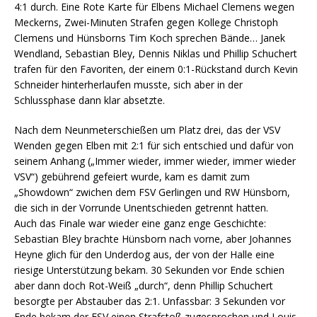
4:1 durch. Eine Rote Karte für Elbens Michael Clemens wegen
Meckerns, Zwei-Minuten Strafen gegen Kollege Christoph
Clemens und Hünsborns Tim Koch sprechen Bände… Janek
Wendland, Sebastian Bley, Dennis Niklas und Phillip Schuchert
trafen für den Favoriten, der einem 0:1-Rückstand durch Kevin
Schneider hinterherlaufen musste, sich aber in der
Schlussphase dann klar absetzte.
Nach dem Neunmeterschießen um Platz drei, das der VSV
Wenden gegen Elben mit 2:1 für sich entschied und dafür von
seinem Anhang („Immer wieder, immer wieder, immer wieder
VSV“) gebührend gefeiert wurde, kam es damit zum
„Showdown“ zwichen dem FSV Gerlingen und RW Hünsborn,
die sich in der Vorrunde Unentschieden getrennt hatten.
Auch das Finale war wieder eine ganz enge Geschichte:
Sebastian Bley brachte Hünsborn nach vorne, aber Johannes
Heyne glich für den Underdog aus, der von der Halle eine
riesige Unterstützung bekam. 30 Sekunden vor Ende schien
aber dann doch Rot-Weiß „durch“, denn Phillip Schuchert
besorgte per Abstauber das 2:1. Unfassbar: 3 Sekunden vor
Ende bekam der FSV einen Strafstoß zugesprochen und Louis