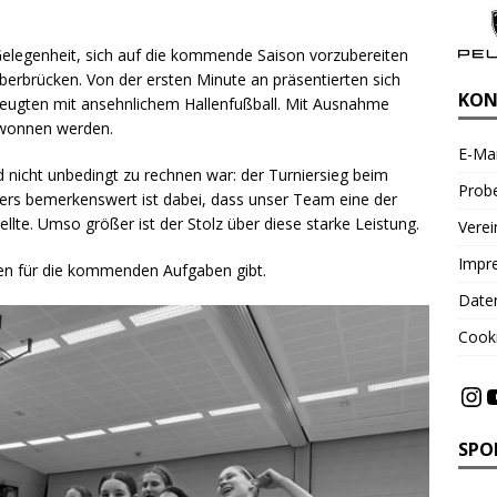
Gelegenheit, sich auf die kommende Saison vorzubereiten
überbrücken. Von der ersten Minute an präsentierten sich
KON
eugten mit ansehnlichem Hallenfußball. Mit Ausnahme
ewonnen werden.
E-Mai
 nicht unbedingt zu rechnen war: der Turniersieg beim
Probe
ders bemerkenswert ist dabei, dass unser Team eine der
lte. Umso größer ist der Stolz über diese starke Leistung.
Vere
Impr
rauen für die kommenden Aufgaben gibt.
Date
Cooki
SPO