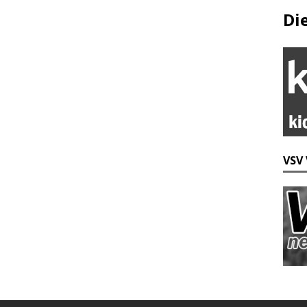
Di
VSV