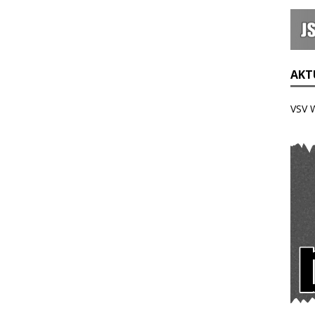
AKTU
VSV 