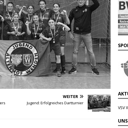
SPO
AKTU
WEITER
ters
Jugend: Erfolgreiches Dartturnier
VSV 
UNS