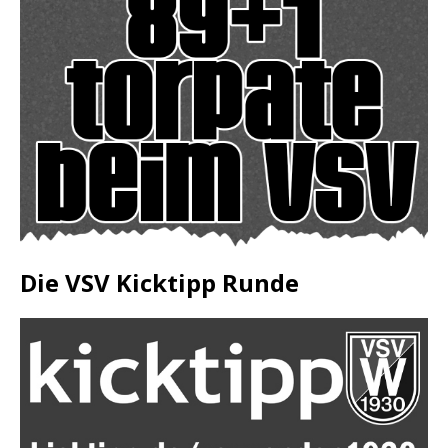
Die VSV Kicktipp Runde