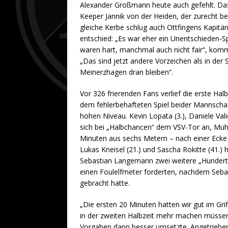
Alexander Großmann heute auch gefehlt. Das
Keeper Jannik von der Heiden, der zurecht bet
gleiche Kerbe schlug auch Ottfingens Kapitä
entschied: „Es war eher ein Unentschieden-Spi
waren hart, manchmal auch nicht fair“, kom
„Das sind jetzt andere Vorzeichen als in der
Meinerzhagen dran bleiben“.
Vor 326 frierenden Fans verlief die erste H
dem fehlerbehafteten Spiel beider Mannschaft
hohen Niveau. Kevin Lopata (3.), Daniele Valid
sich bei „Halbchancen“ dem VSV-Tor an, Muh
Minuten aus sechs Metern – nach einer Ecke v
Lukas Kneisel (21.) und Sascha Rokitte (41.)
Sebastian Langemann zwei weitere „Hundertp
einen Foulelfmeter forderten, nachdem Seba
gebracht hatte.
„Die ersten 20 Minuten hatten wir gut im Gr
in der zweiten Halbzeit mehr machen müssen“
Vorgaben dann besser umsetzte. Angetrieben