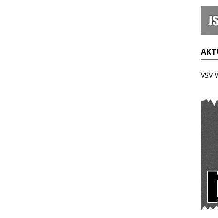
AKTU
VSV 