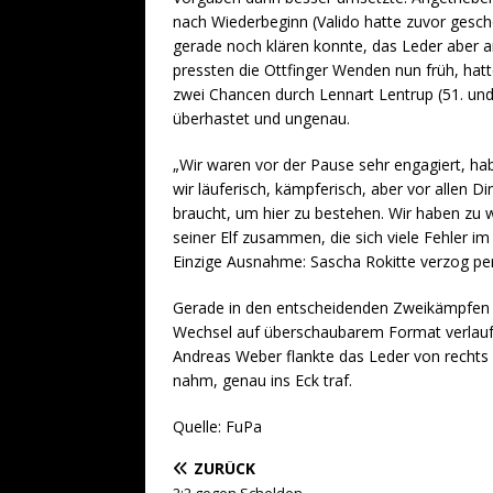
nach Wiederbeginn (Valido hatte zuvor gesch
gerade noch klären konnte, das Leder aber an
pressten die Ottfinger Wenden nun früh, hatte
zwei Chancen durch Lennart Lentrup (51. und
überhastet und ungenau.
„Wir waren vor der Pause sehr engagiert, h
wir läuferisch, kämpferisch, aber vor allen 
braucht, um hier zu bestehen. Wir haben zu 
seiner Elf zusammen, die sich viele Fehler i
Einzige Ausnahme: Sascha Rokitte verzog per
Gerade in den entscheidenden Zweikämpfen h
Wechsel auf überschaubarem Format verlaufen
Andreas Weber flankte das Leder von recht
nahm, genau ins Eck traf.
Quelle: FuPa
ZURÜCK
2:2 gegen Schelden