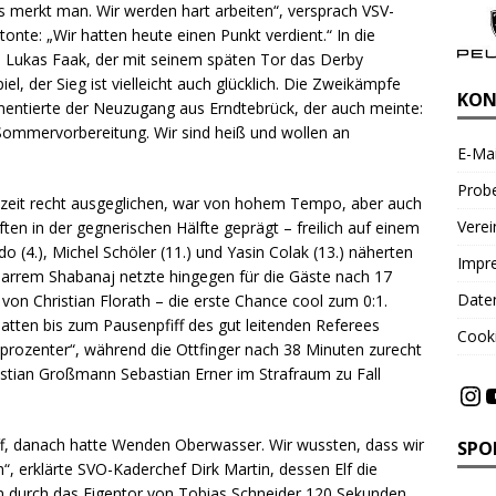
 merkt man. Wir werden hart arbeiten“, versprach VSV-
onte: „Wir hatten heute einen Punkt verdient.“ In die
n Lukas Faak, der mit seinem späten Tor das Derby
el, der Sieg ist vielleicht auch glücklich. Die Zweikämpfe
KON
mentierte der Neuzugang aus Erndtebrück, der auch meinte:
 Sommervorbereitung. Wir sind heiß und wollen an
E-Mai
Probe
albzeit recht ausgeglichen, war von hohem Tempo, aber auch
Vere
en in der gegnerischen Hälfte geprägt – freilich auf einem
o (4.), Michel Schöler (11.) und Yasin Colak (13.) näherten
Impr
arrem Shabanaj netzte hingegen für die Gäste nach 17
Date
on Christian Florath – die erste Chance cool zum 0:1.
 hatten bis zum Pausenpfiff des gut leitenden Referees
Cooki
rozenter“, während die Ottfinger nach 38 Minuten zurecht
stian Großmann Sebastian Erner im Strafraum zu Fall
iff, danach hatte Wenden Oberwasser. Wir wussten, dass wir
SPO
, erklärte SVO-Kaderchef Dirk Martin, dessen Elf die
 durch das Eigentor von Tobias Schneider 120 Sekunden