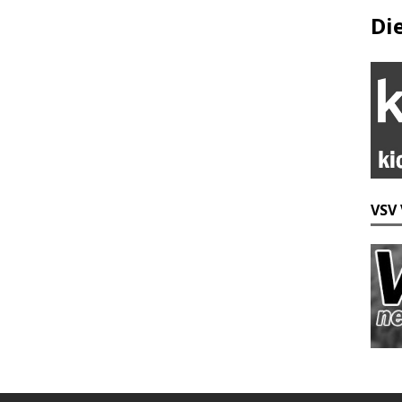
Di
VSV