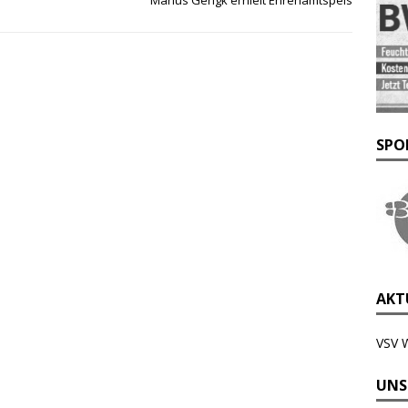
SPO
AKTU
VSV 
UNS