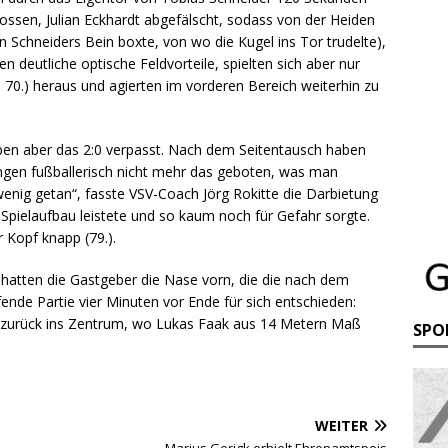
ossen, Julian Eckhardt abgefälscht, sodass von der Heiden
 Schneiders Bein boxte, von wo die Kugel ins Tor trudelte),
n deutliche optische Feldvorteile, spielten sich aber nur
 70.) heraus und agierten im vorderen Bereich weiterhin zu
aben aber das 2:0 verpasst. Nach dem Seitentausch haben
Dingen fußballerisch nicht mehr das geboten, was man
wenig getan“, fasste VSV-Coach Jörg Rokitte die Darbietung
m Spielaufbau leistete und so kaum noch für Gefahr sorgte.
 Kopf knapp (79.).
atten die Gastgeber die Nase vorn, die die nach dem
de Partie vier Minuten vor Ende für sich entschieden:
s zurück ins Zentrum, wo Lukas Faak aus 14 Metern Maß
SPO
WEITER
Marius Gerigk erhielt Ehrenamtspeis