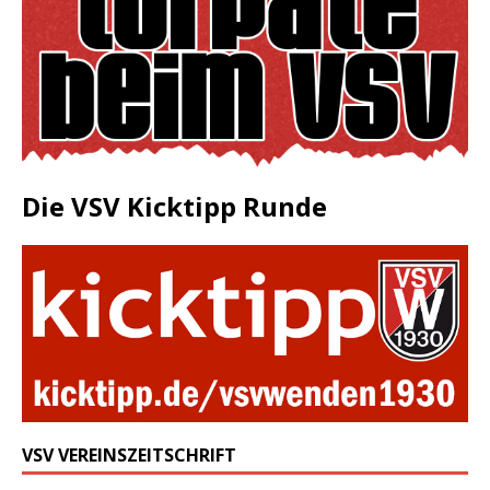
Die VSV Kicktipp Runde
VSV VEREINSZEITSCHRIFT