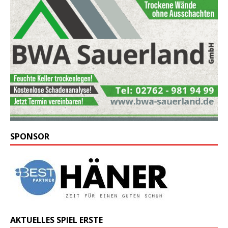
SPONSOR
AKTUELLES SPIEL ERSTE