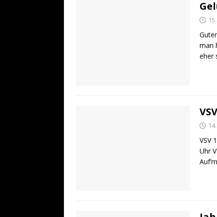
Gel
15
Guter
man h
eher 
VSV
14
VSV 1
Uhr V
Auf’
Jah