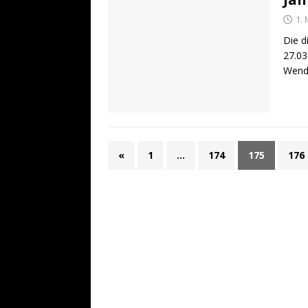
1.
Die d
27.03
Wend
«
1
…
174
175
176