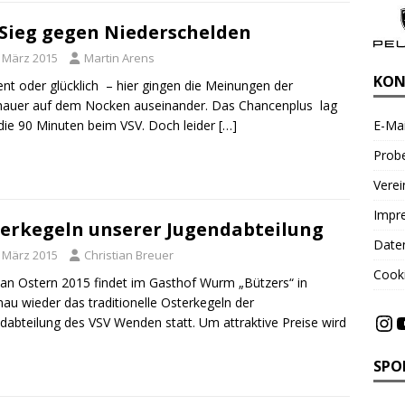
-Sieg gegen Niederschelden
. März 2015
Martin Arens
KON
ent oder glücklich – hier gingen die Meinungen der
auer auf dem Nocken auseinander. Das Chancenplus lag
E-Mai
die 90 Minuten beim VSV. Doch leider
[…]
Probe
Vere
Impr
erkegeln unserer Jugendabteilung
Date
. März 2015
Christian Breuer
Cooki
an Ostern 2015 findet im Gasthof Wurm „Bützers“ in
au wieder das traditionelle Osterkegeln der
dabteilung des VSV Wenden statt. Um attraktive Preise wird
SPO