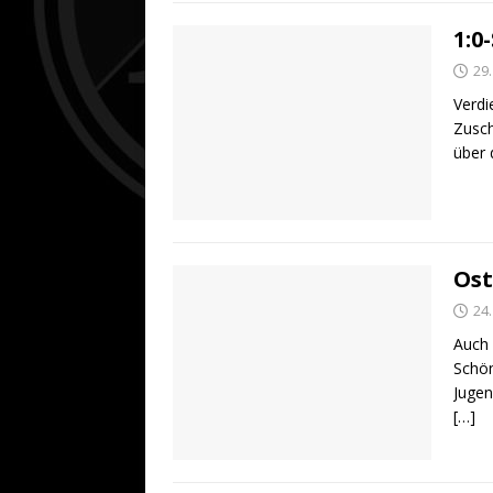
1:0
29
Verdi
Zusch
über 
Ost
24
Auch 
Schön
Jugen
[…]