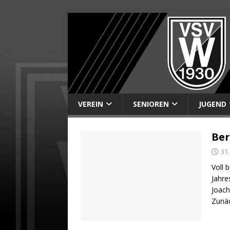
VEREIN
SENIOREN
JUGEND
Ber
31
Voll 
Jahr
Joach
Zunäc