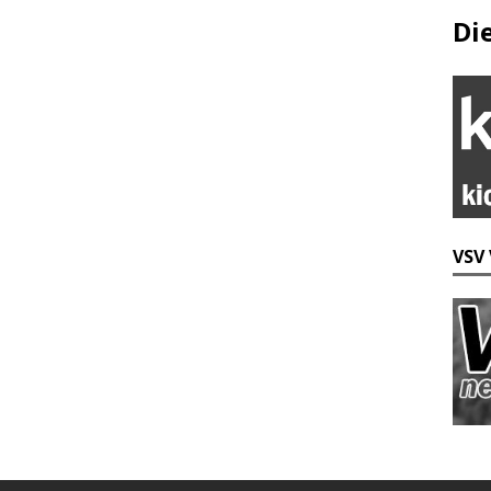
Di
VSV