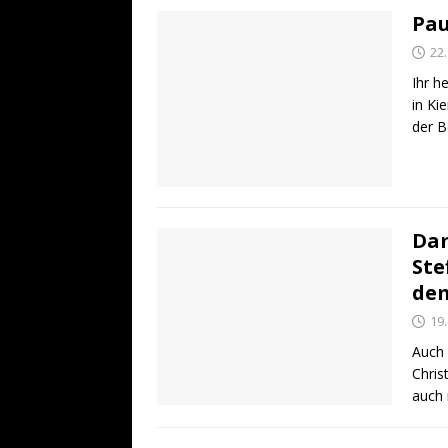
Pau
22
Ihr h
in Ki
der B
Dam
Ste
de
19
Auch 
Chris
auch 