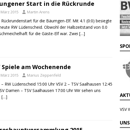
ungener Start in die Rückrunde
. März 2015
Martin Arens
 Rückrundenstart für die Bäumgen-Elf. Mit 4.1 (0:0) besiegte
eute RW Lüdenscheid. Obwohl der Halbzeitstand von 0.0
schmeichelhaft für die Gäste-Elf war. Zwei
[…]
SPO
 Spiele am Wochenende
. März 2015
Marius Zeppenfeld
 – RW Lüdenscheid 15:00 Uhr VSV 2 – TSV Saalhausen 12:45
SV Damen – TSV Saalhausen 17:00 Uhr Wir sehen uns
AKTU
m
[…]
VSV 
UNS
reshauptversammlung 2015