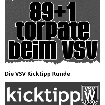
Die VSV Kicktipp Runde