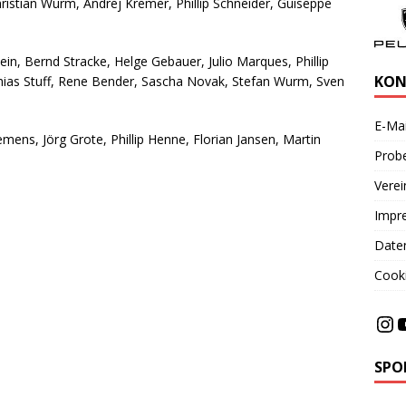
Christian Wurm, Andrej Kremer, Phillip Schneider, Guiseppe
n, Bernd Stracke, Helge Gebauer, Julio Marques, Phillip
KON
thias Stuff, Rene Bender, Sascha Novak, Stefan Wurm, Sven
E-Mai
mens, Jörg Grote, Phillip Henne, Florian Jansen, Martin
Probe
Vere
Impr
Date
Cooki
SPO