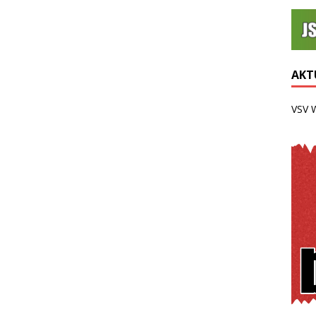
AKTU
VSV 