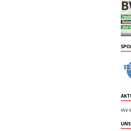
SPO
AKTU
VSV 
UNS