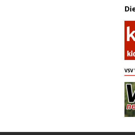
Di
VSV