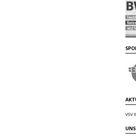
SPO
AKTU
VSV 
UNS