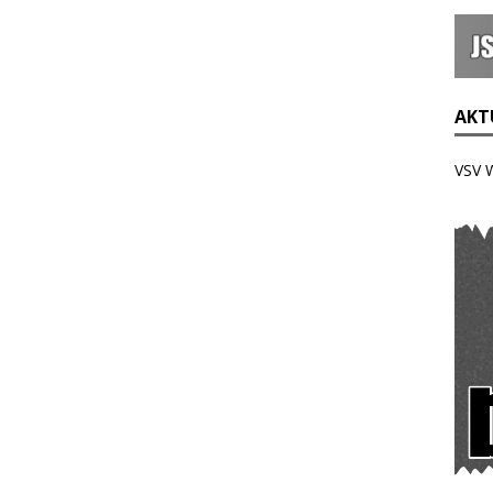
AKTU
VSV 