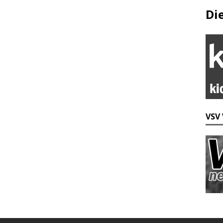
Di
VSV