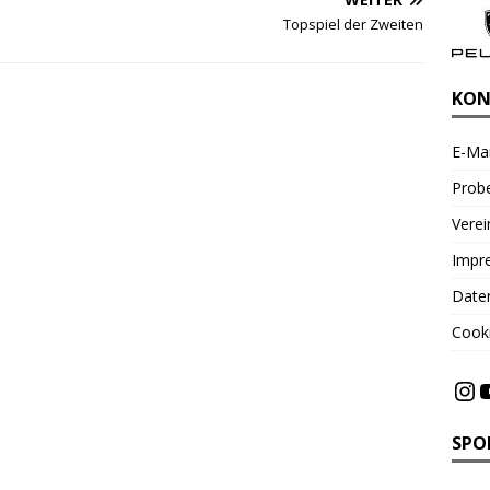
Topspiel der Zweiten
KON
E-Mai
Probe
Vere
Impr
Date
Cooki
SPO