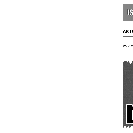
AKTU
VSV 