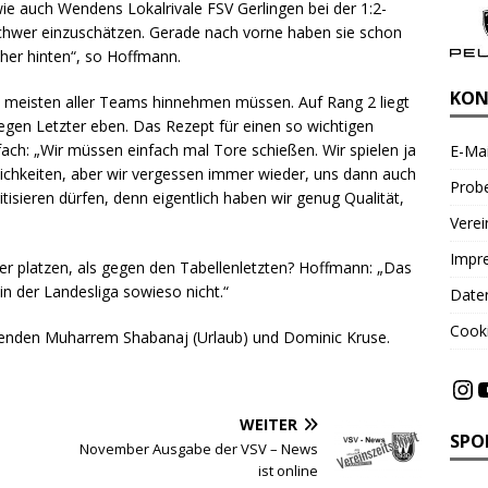
ie auch Wendens Lokalrivale FSV Gerlingen bei der 1:2-
schwer einzuschätzen. Gerade nach vorne haben sie schon
her hinten“, so Hoffmann.
KON
e meisten aller Teams hinnehmen müssen. Auf Rang 2 liegt
 gegen Letzter eben. Das Rezept für einen so wichtigen
ach: „Wir müssen einfach mal Tore schießen. Wir spielen ja
E-Mai
ichkeiten, aber wir vergessen immer wieder, uns dann auch
Probe
isieren dürfen, denn eigentlich haben wir genug Qualität,
Vere
Impr
er platzen, als gegen den Tabellenletzten? Hoffmann: „Das
 in der Landesliga sowieso nicht.“
Date
Cooki
lenden Muharrem Shabanaj (Urlaub) und Dominic Kruse.
WEITER
SPO
November Ausgabe der VSV – News
ist online