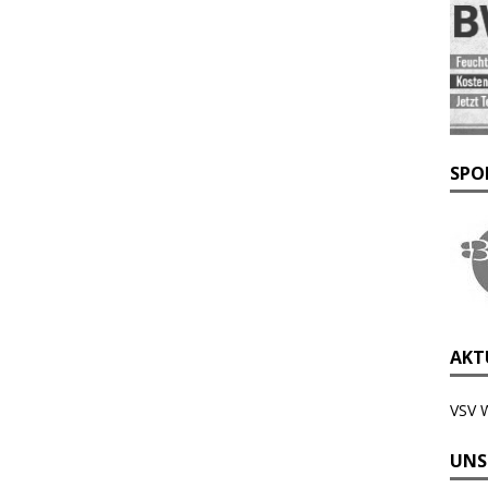
SPO
AKTU
VSV 
UNS