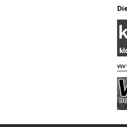
Di
VSV