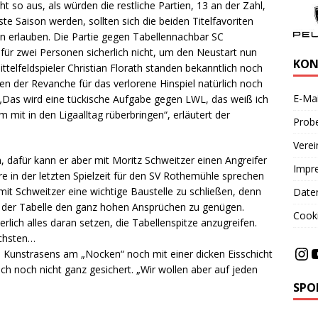
ht so aus, als würden die restliche Partien, 13 an der Zahl,
ste Saison werden, sollten sich die beiden Titelfavoriten
n erlauben. Die Partie gegen Tabellennachbar SC
 für zwei Personen sicherlich nicht, um den Neustart nun
KON
ttelfeldspieler Christian Florath standen bekanntlich noch
 der Revanche für das verlorene Hinspiel natürlich noch
E-Mai
. „Das wird eine tückische Aufgabe gegen LWL, das weiß ich
m mit in den Ligaalltag rüberbringen“, erläutert der
Probe
Vere
 dafür kann er aber mit Moritz Schweitzer einen Angreifer
Impr
re in der letzten Spielzeit für den SV Rothemühle sprechen
mit Schweitzer eine wichtige Baustelle zu schließen, denn
Date
in der Tabelle den ganz hohen Ansprüchen zu genügen.
Cooki
erlich alles daran setzen, die Tabellenspitze anzugreifen.
ächsten…
 Kunstrasens am „Nocken“ noch mit einer dicken Eisschicht
ch noch nicht ganz gesichert. „Wir wollen aber auf jeden
SPO