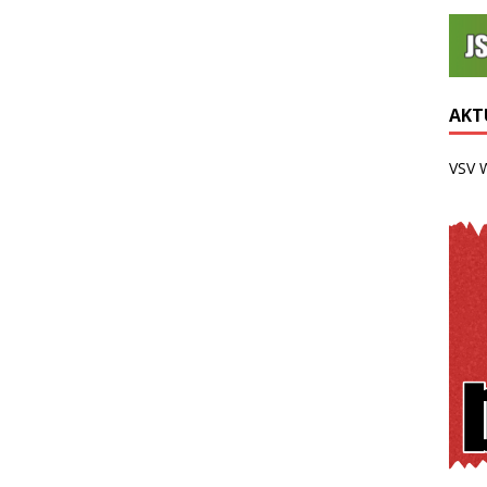
AKTU
VSV 