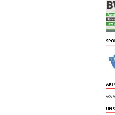
SPO
AKTU
VSV 
UNS