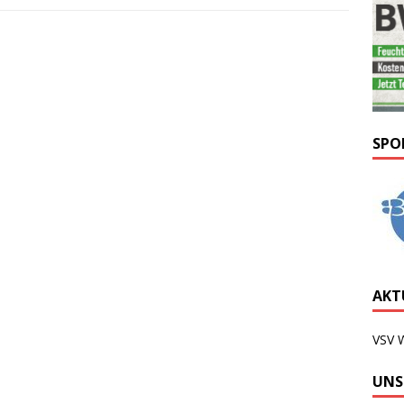
SPO
AKTU
VSV 
UNS