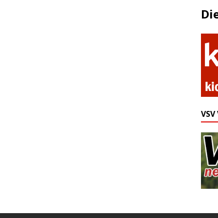
Di
VSV