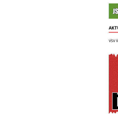
AKTU
VSV 