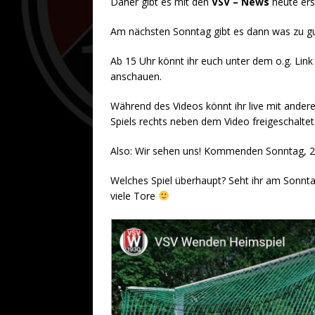
Daher gibt es mit den
VSV – News
heute ers
Am nächsten Sonntag gibt es dann was zu g
Ab 15 Uhr könnt ihr euch unter dem o.g. Lin
anschauen.
Während des Videos könnt ihr live mit andere
Spiels rechts neben dem Video freigeschaltet
Also: Wir sehen uns! Kommenden Sonntag, 2
Welches Spiel überhaupt? Seht ihr am Sonnta
viele Tore