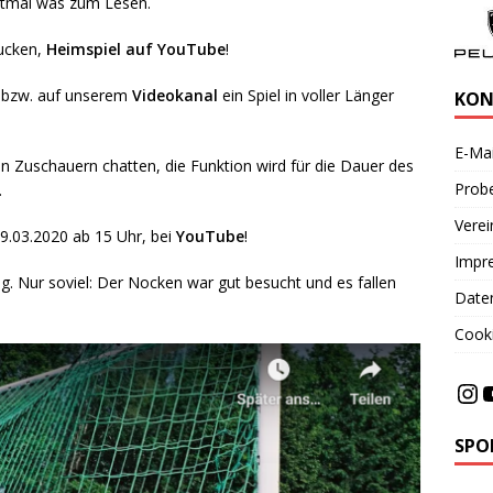
tmal was zum Lesen.
ucken,
Heimspiel auf YouTube
!
k bzw. auf unserem
Videokanal
ein Spiel in voller Länger
KON
E-Mai
n Zuschauern chatten, die Funktion wird für die Dauer des
Probe
.
Vere
9.03.2020 ab 15 Uhr, bei
YouTube
!
Impr
g. Nur soviel: Der Nocken war gut besucht und es fallen
Date
Cooki
SPO