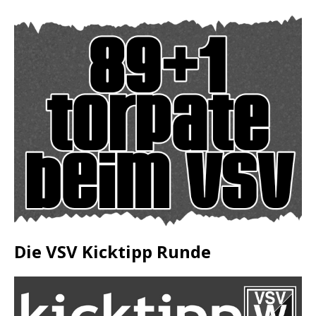
Die VSV Kicktipp Runde