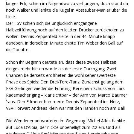
langes Eck, schien im Nirgendwo zu verhungern, doch stand da
noch Walker und lenkte die Kugel in Abstauber-Manier über die
Linie.
Der FSV schien sich die unglücklich entgangene
Halbzeitführung noch auf den letzten Drücker zurückholen zu
wollen: Dennis Zeppenfeld zielte in der 44. Minute knapp
daneben, in derselben Minute chipte Tim Weber den Ball auf
die Torlatte.
Schon ihr Beginnn deutete an, dass diese zweite Halbzeit
einiges mehr bieten würde als der erste Durchgang. Zwei
Chancen beiderseits eröffneten die wohl sehenswerteste
Phase des Spiels: Den Drei-Tore-Tanz. Zunächst gelang dem
FSV Gerlingen wieder die Führung. Bei einem Schuss von Lars
Rademacher ging – klar sichtbar – der Arm von Marco Bäumer
‘raus. Den Elfmeter hämmerte Dennis Zeppenfeld ins Netz,
VSV-Torwart Andreas Klein war mit den Händen noch am Ball.
Die Wendener antworteten im Gegenzug. Michel Alfes flankte
auf Luca D’Aloia, der nickte unbehelligt zum 2:2 ein. Und als
wiederum D’Aloia fünf Minuten drauf eine Hereingabe von