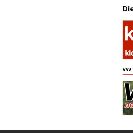
Di
VSV