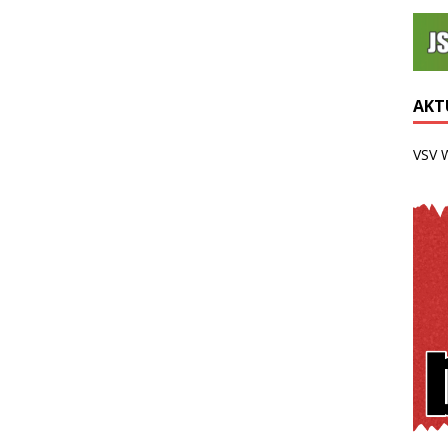
AKTU
VSV 