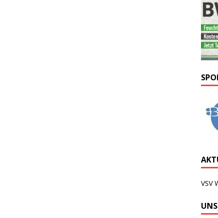
SPO
AKTU
VSV 
UNS