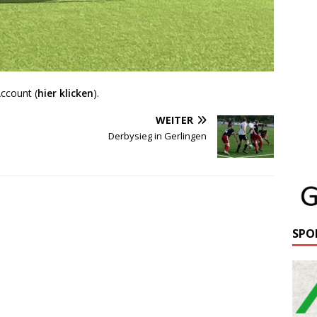
ccount (
hier klicken
).
WEITER
Derbysieg in Gerlingen
SPO