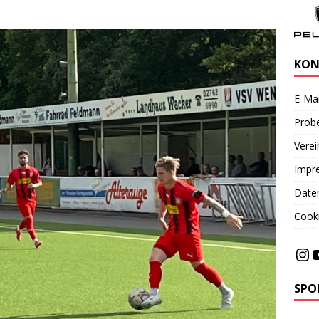
KON
E-Mai
Probe
Vere
Impr
Date
Cooki
SPO