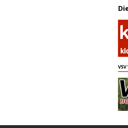
Di
VSV