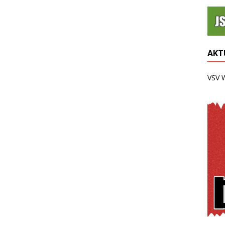
AKTU
VSV 