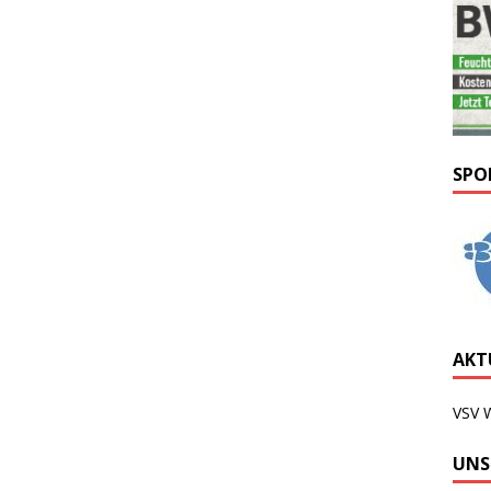
SPO
AKTU
VSV 
UNS