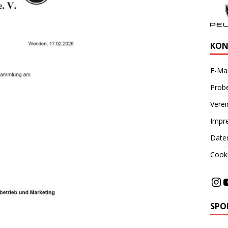
KON
E-Mai
Probe
Vere
Impr
Date
Cooki
SPO