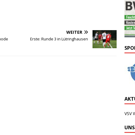
WEITER
hode
Erste: Runde 3 in Lütringhausen
SPO
AKTU
VSV 
UNS