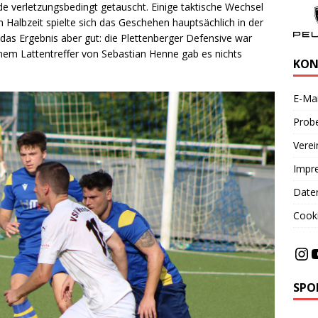
de verletzungsbedingt getauscht. Einige taktische Wechsel
 Halbzeit spielte sich das Geschehen hauptsächlich in der
das Ergebnis aber gut: die Plettenberger Defensive war
inem Lattentreffer von Sebastian Henne gab es nichts
KON
E-Mai
Probe
Vere
Impr
Date
Cooki
SPO