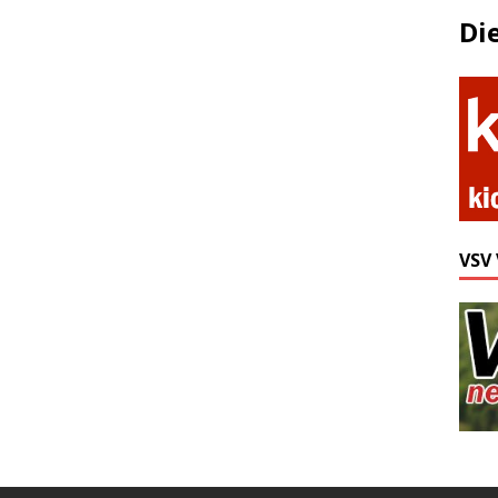
Di
VSV