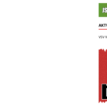
AKTU
VSV 