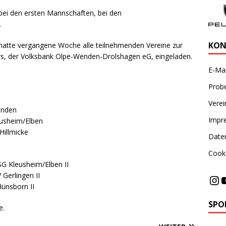
 bei den ersten Mannschaften, bei den
.
KON
atte vergangene Woche alle teilnehmenden Vereine zur
rs, der Volksbank Olpe-Wenden-Drolshagen eG, eingeladen.
E-Mai
Probe
Vere
enden
Impr
eusheim/Elben
illmicke
Date
Cooki
G Kleusheim/Elben II
 Gerlingen II
ünsborn II
SPO
e.