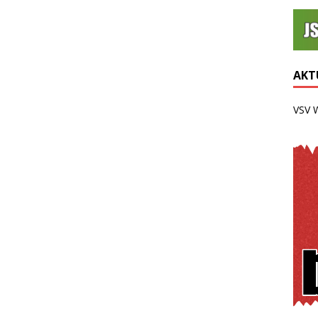
AKTU
VSV 