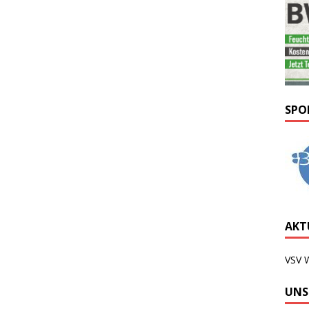
SPO
AKTU
VSV 
UNS