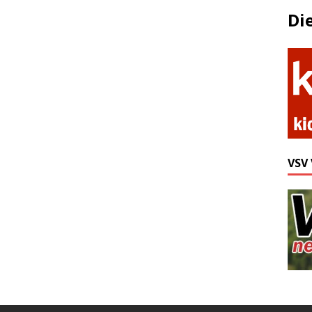
Di
VSV