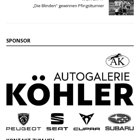
„Die Blinden“ gewinnen Pfingstturnier
SPONSOR