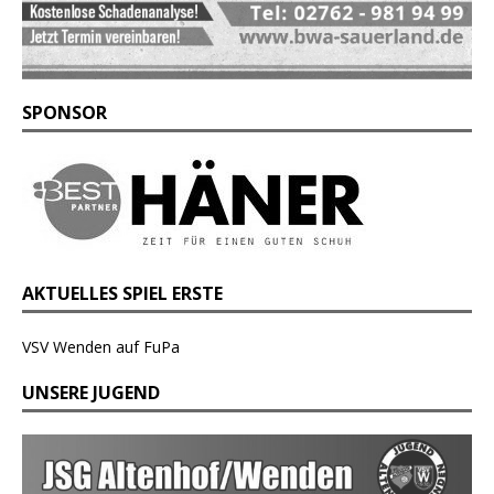
SPONSOR
AKTUELLES SPIEL ERSTE
VSV Wenden auf FuPa
UNSERE JUGEND