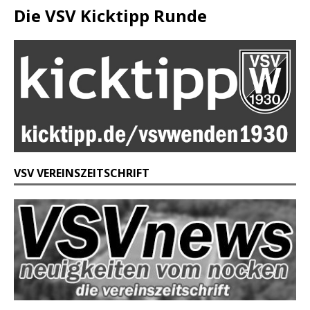
Die VSV Kicktipp Runde
VSV VEREINSZEITSCHRIFT