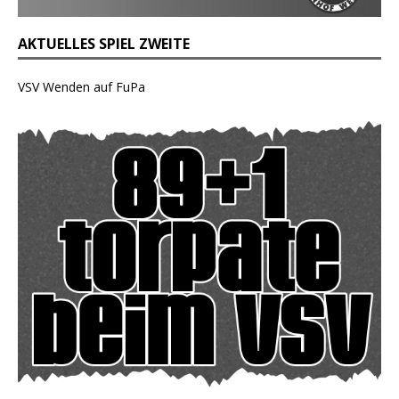
AKTUELLES SPIEL ZWEITE
VSV Wenden auf FuPa