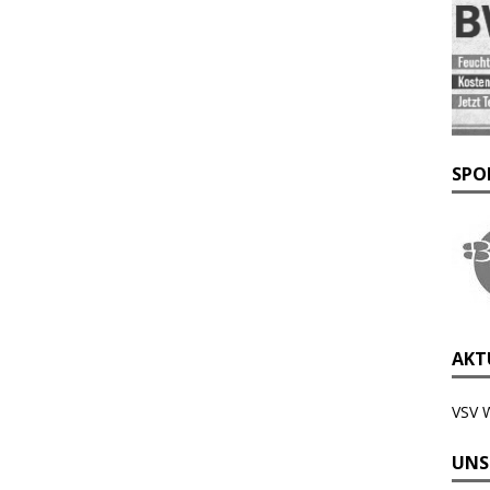
SPO
AKTU
VSV 
UNS