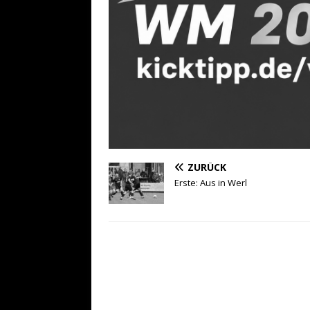
ZURÜCK
Erste: Aus in Werl