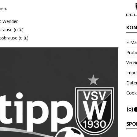
nen:
ft Wenden
KON
rause (o.ä.)
ssbrause (o.ä.)
E-Mai
Probe
Vere
Impr
Date
Cooki
SPO