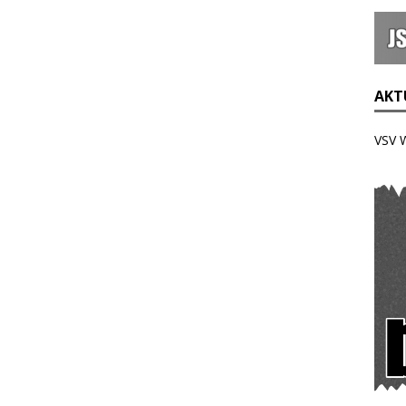
AKTU
VSV 