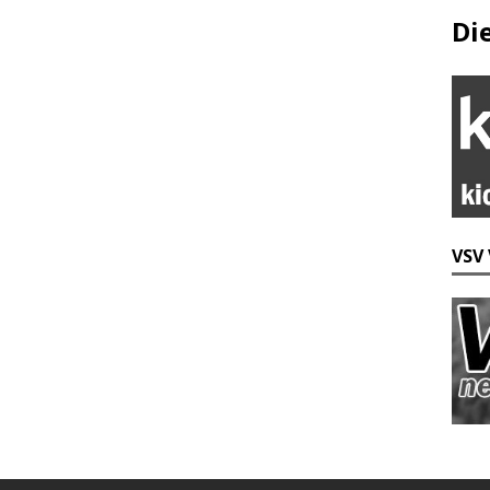
Di
VSV