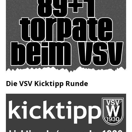
Die VSV Kicktipp Runde