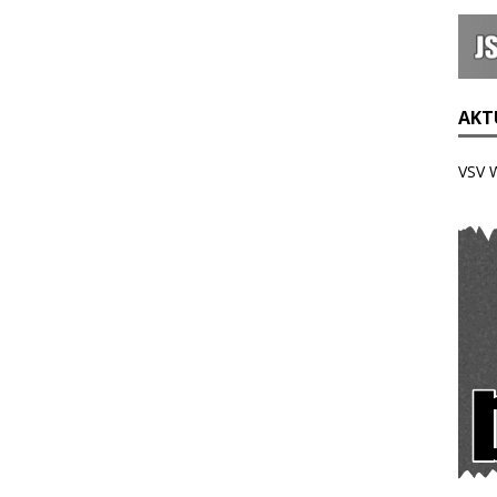
AKTU
VSV 