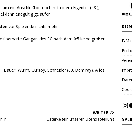
um ein Anschlußtor, doch mit einem Eigentor (58.),
l dann endgültig gelaufen.
KON
ten vor Spielende nichts mehr.
e überharte Gangart des SC nach dem 0:5 keine großen
E-Mai
Probe
Vere
), Bauer, Wurm, Gürsoy, Schneider (63. Demiray), Alfes,
Impr
Date
Cooki
WEITER
SPO
h in
Osterkegeln unserer Jugendabteilung