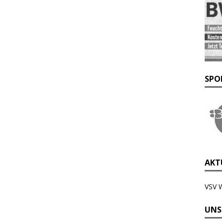
SPO
AKTU
VSV 
UNS