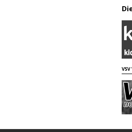
Di
VSV