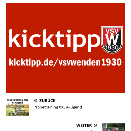
ZURÜCK
Probetraining XXL A-Jugend
WEITER