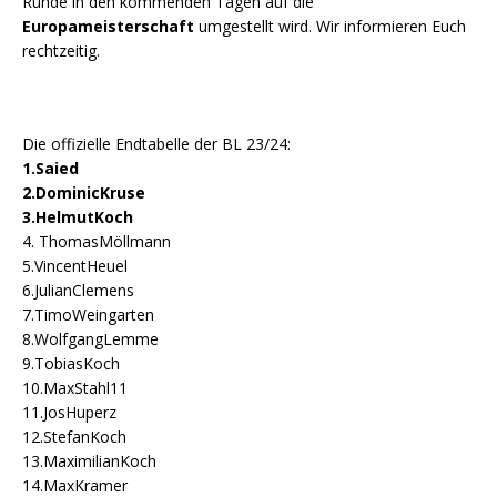
Runde in den kommenden Tagen auf die
Europameisterschaft
umgestellt wird. Wir informieren Euch
rechtzeitig.
Die offizielle Endtabelle der BL 23/24:
1.Saied
2.DominicKruse
3.HelmutKoch
4. ThomasMöllmann
5.VincentHeuel
6.JulianClemens
7.TimoWeingarten
8.WolfgangLemme
9.TobiasKoch
10.MaxStahl11
11.JosHuperz
12.StefanKoch
13.MaximilianKoch
14.MaxKramer