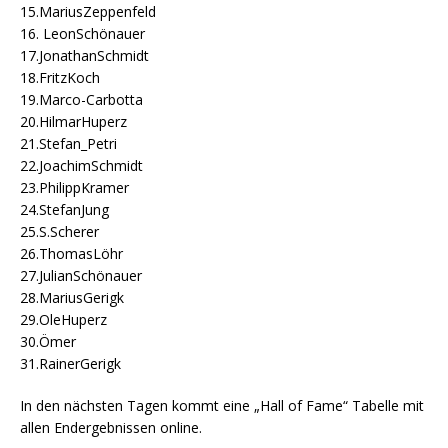
15.MariusZeppenfeld
16. LeonSchönauer
17.JonathanSchmidt
18.FritzKoch
19.Marco-Carbotta
20.HilmarHuperz
21.Stefan_Petri
22.JoachimSchmidt
23.PhilippKramer
24.StefanJung
25.S.Scherer
26.ThomasLöhr
27.JulianSchönauer
28.MariusGerigk
29.OleHuperz
30.Ömer
31.RainerGerigk
In den nächsten Tagen kommt eine „Hall of Fame“ Tabelle mit
allen Endergebnissen online.