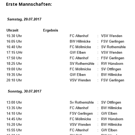
Erste Mannschaften: