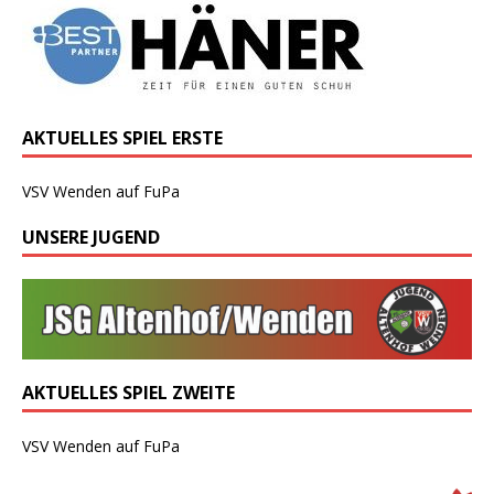
AKTUELLES SPIEL ERSTE
VSV Wenden auf FuPa
UNSERE JUGEND
AKTUELLES SPIEL ZWEITE
VSV Wenden auf FuPa