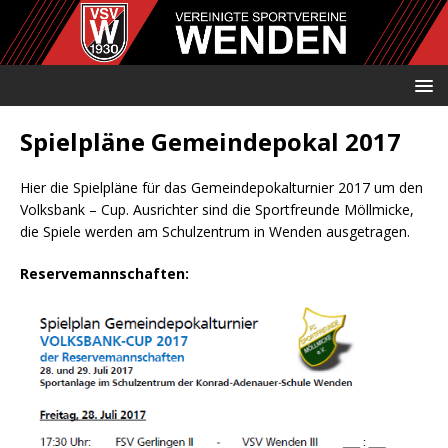
Spielpläne Gemeindepokal 2017
Hier die Spielpläne für das Gemeindepokalturnier 2017 um den
Volksbank – Cup. Ausrichter sind die Sportfreunde Möllmicke,
die Spiele werden am Schulzentrum in Wenden ausgetragen.
Reservemannschaften: