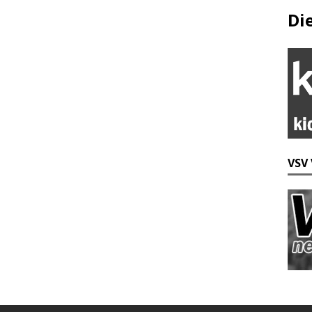
Di
VSV