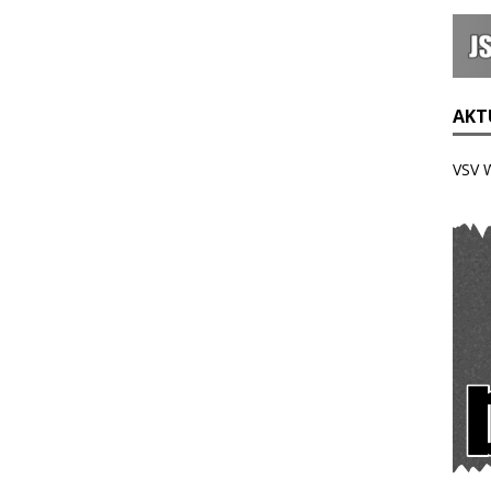
AKTU
VSV 