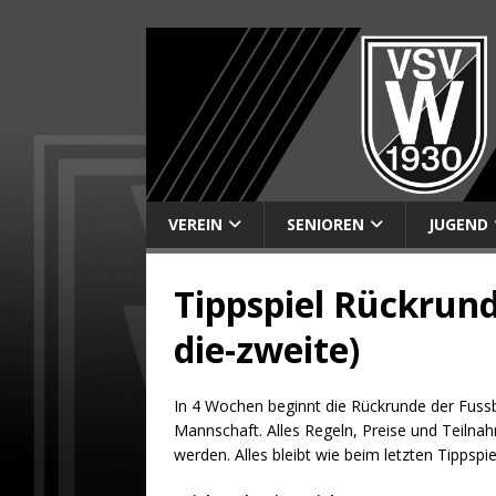
VEREIN
SENIOREN
JUGEND
Tippspiel Rückrun
die-zweite)
In 4 Wochen beginnt die Rückrunde der Fussb
Mannschaft. Alles Regeln, Preise und Teil
werden. Alles bleibt wie beim letzten Tippspie