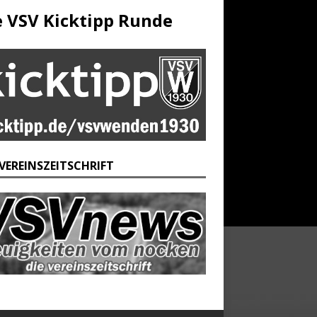
e VSV Kicktipp Runde
 VEREINSZEITSCHRIFT