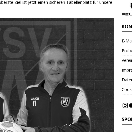
erste Ziel ist jetzt einen sicheren Tabellenplatz für unsere
KON
E-Mai
Probe
Vere
Impr
Date
Cooki
SPO