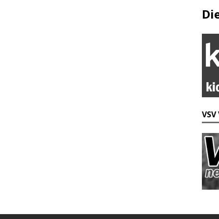
Di
VSV