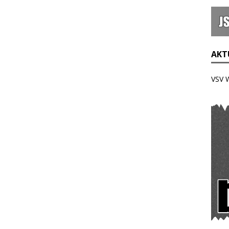
AKTU
VSV 