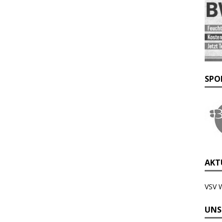
SPO
AKTU
VSV 
UNS