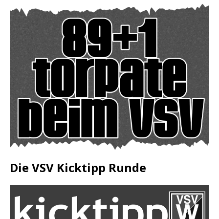
Die VSV Kicktipp Runde