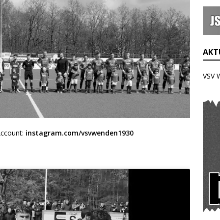
AKTU
VSV 
Account:
instagram.com/vsvwenden1930