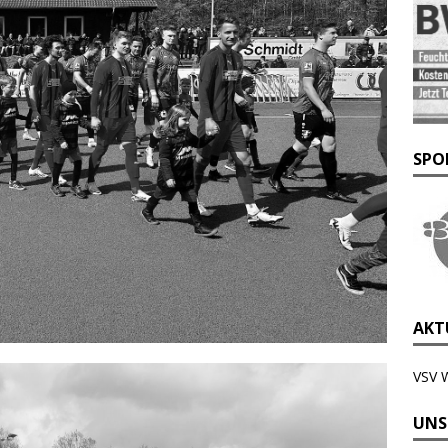
SPO
AKTU
VSV 
UNS