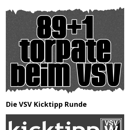
Die VSV Kicktipp Runde