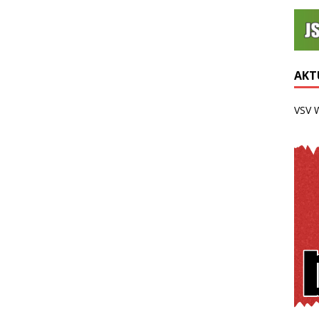
AKTU
VSV 