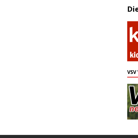
Di
VSV