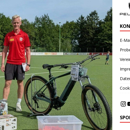
KON
E-Mai
Probe
Vere
Impr
Date
Cooki
SPO