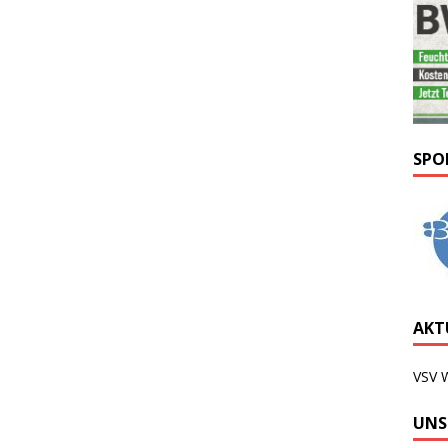
SPO
AKTU
VSV 
UNS