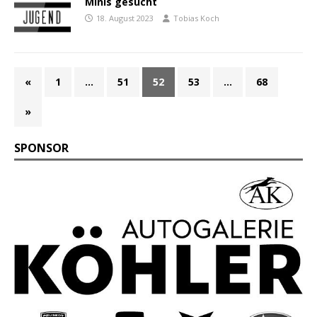
Minis gesucht
18. August 2023
Tobias Koch
«
1
…
51
52
53
…
68
»
SPONSOR