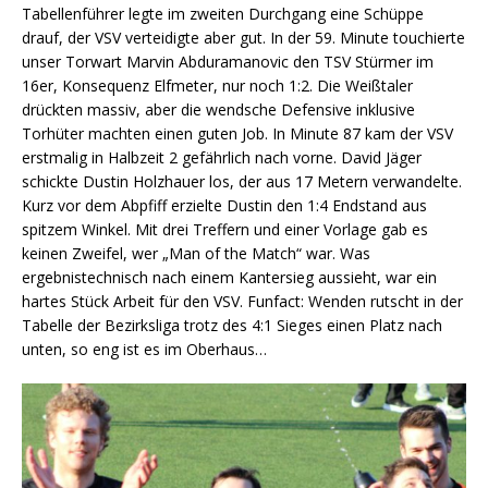
Tabellenführer legte im zweiten Durchgang eine Schüppe
drauf, der VSV verteidigte aber gut. In der 59. Minute touchierte
unser Torwart Marvin Abduramanovic den TSV Stürmer im
16er, Konsequenz Elfmeter, nur noch 1:2. Die Weißtaler
drückten massiv, aber die wendsche Defensive inklusive
Torhüter machten einen guten Job. In Minute 87 kam der VSV
erstmalig in Halbzeit 2 gefährlich nach vorne. David Jäger
schickte Dustin Holzhauer los, der aus 17 Metern verwandelte.
Kurz vor dem Abpfiff erzielte Dustin den 1:4 Endstand aus
spitzem Winkel. Mit drei Treffern und einer Vorlage gab es
keinen Zweifel, wer „Man of the Match“ war. Was
ergebnistechnisch nach einem Kantersieg aussieht, war ein
hartes Stück Arbeit für den VSV. Funfact: Wenden rutscht in der
Tabelle der Bezirksliga trotz des 4:1 Sieges einen Platz nach
unten, so eng ist es im Oberhaus…