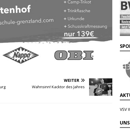
SPO
WEITER
burg
Wahnsinn! Kacktor des Jahres
AKTU
VSV 
UNS