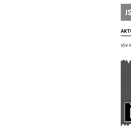
AKTU
VSV 