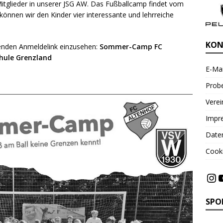
-Mitglieder in unserer JSG AW. Das Fußballcamp findet vom
können wir den Kinder vier interessante und lehrreiche
KON
genden Anmeldelink einzusehen:
Sommer-Camp FC
schule Grenzland
E-Mai
Probe
Vere
Impr
Date
Cooki
SPO