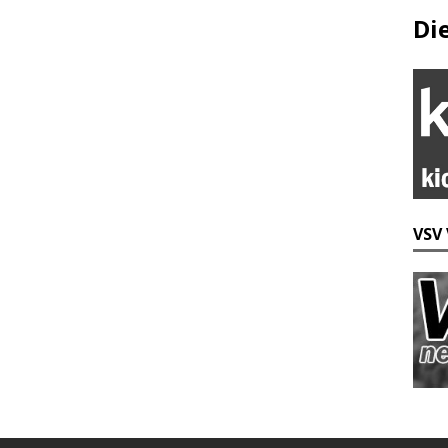
Di
VSV