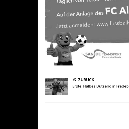
ZURÜCK
Erste: Halbes Dutzend in Frede