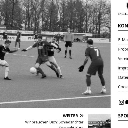
KON
E-Mai
Probe
Vere
Impr
Date
Cooki
SPO
WEITER
Wir brauchen Dich: Schiedsrichter
Kompakt-Kurs