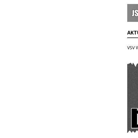
AKTU
VSV 