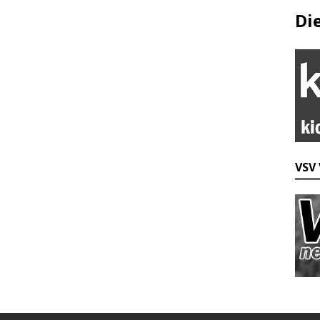
Di
VSV