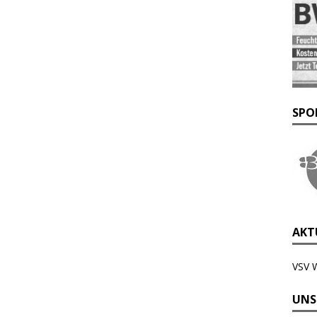
SPO
AKTU
VSV 
UNS